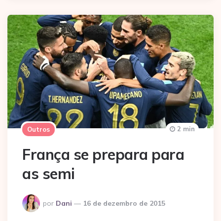
2 min
Outros
França se prepara para
as semi
Postado
por
Dani
16 de dezembro de 2015
por