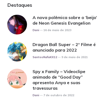
Destaques
A nova polêmica sobre o ‘beijo’
de Neon Genesis Evangelion
Posted
Dani
16 de maio de 2023
Dragon Ball Super – 2° Filme é
anunciado para 2022
Posted
SantosRafaKX12
9 de maio de 2021
Spy x Family – Videoclipe
animado de “Good Day”
apresenta Anya e suas
travessuras
Posted
Dani
7 de outubro de 2022