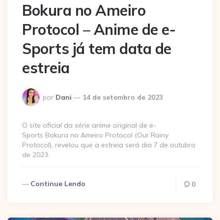
Bokura no Ameiro
Protocol – Anime de e-
Sports já tem data de
estreia
Postado
por
Dani
14 de setembro de 2023
por
O site oficial da série anime original de e-
Sports Bokura no Ameiro Protocol (Our Rainy
Protocol), revelou que a estreia será dia 7 de outubro
de 2023.
Continue Lendo
0