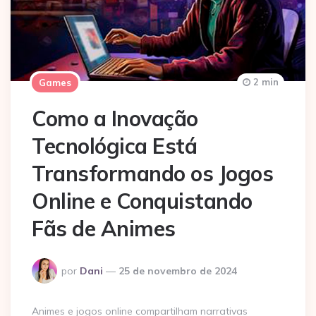
2 min
Games
Como a Inovação
Tecnológica Está
Transformando os Jogos
Online e Conquistando
Fãs de Animes
Postado
por
Dani
25 de novembro de 2024
por
Animes e jogos online compartilham narrativas