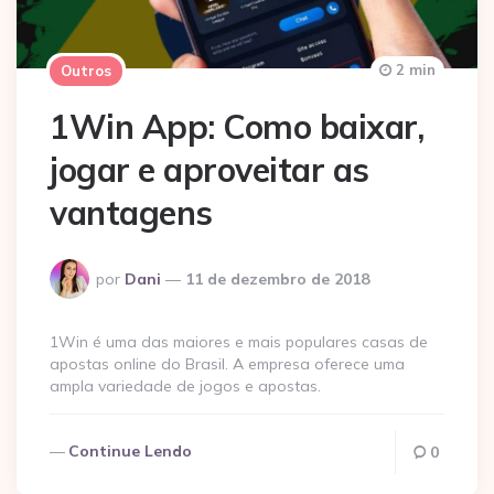
2 min
Outros
1Win App: Como baixar,
jogar e aproveitar as
vantagens
Postado
por
Dani
11 de dezembro de 2018
por
1Win é uma das maiores e mais populares casas de
apostas online do Brasil. A empresa oferece uma
ampla variedade de jogos e apostas.
Continue Lendo
0