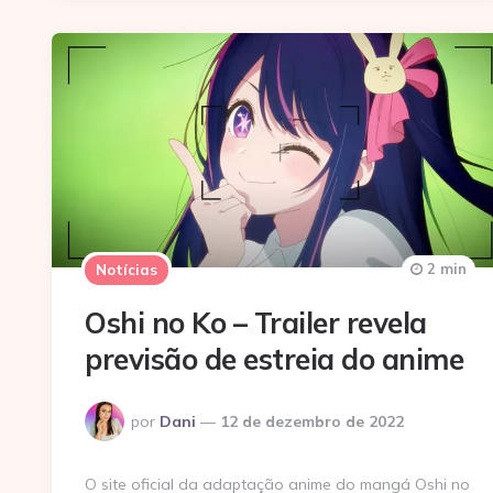
2 min
Notícias
Oshi no Ko – Trailer revela
previsão de estreia do anime
Postado
por
Dani
12 de dezembro de 2022
por
O site oficial da adaptação anime do mangá Oshi no