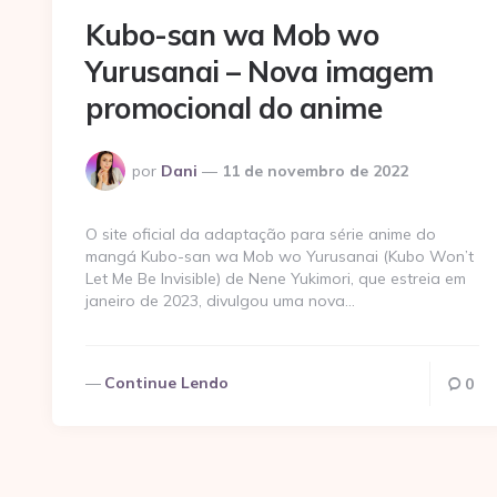
Kubo-san wa Mob wo
Yurusanai – Nova imagem
promocional do anime
Postado
por
Dani
11 de novembro de 2022
por
O site oficial da adaptação para série anime do
mangá Kubo-san wa Mob wo Yurusanai (Kubo Won’t
Let Me Be Invisible) de Nene Yukimori, que estreia em
janeiro de 2023, divulgou uma nova…
Continue Lendo
0