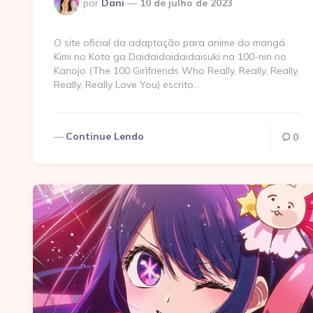
Postado
por
Dani
10 de julho de 2023
por
O site oficial da adaptação para anime do mangá
Kimi no Koto ga Daidaidaidaidaisuki na 100-nin no
Kanojo (The 100 Girlfriends Who Really, Really, Really,
Really, Really Love You) escrito…
Continue Lendo
0