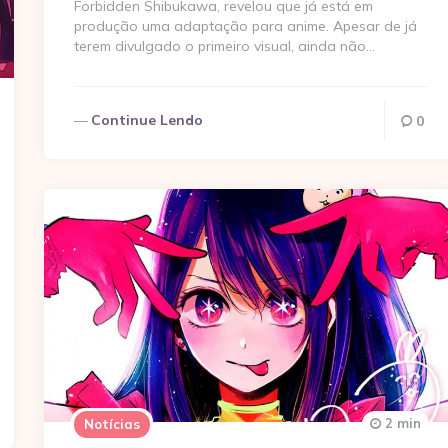
Forbidden Shibukawa, revelou que já está em
produção uma adaptação para anime. Apesar de já
terem divulgado o primeiro visual, ainda não…
Continue Lendo
0
2 min
Notícias