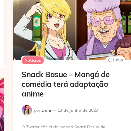
1 min
Notícias
Snack Basue – Mangá de
comédia terá adaptação
anime
Postado
por
Dani
13 de junho de 2023
por
O Twitter oficial do mangá Snack Basue de