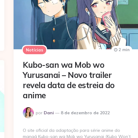
2 min
Notícias
Kubo-san wa Mob wo
Yurusanai – Novo trailer
revela data de estreia do
anime
Postado
por
Dani
8 de dezembro de 2022
por
O site oficial da adaptação para série anime do
mangá Kubo-san wa Mob wo Yurusanai (Kubo Won’t