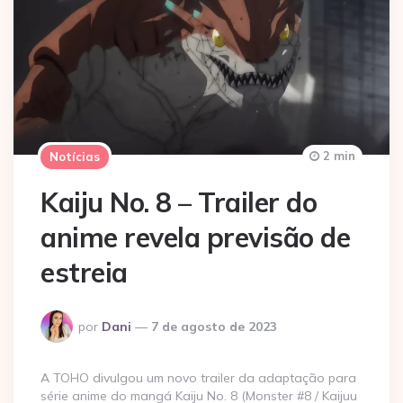
2 min
Notícias
Kaiju No. 8 – Trailer do
anime revela previsão de
estreia
Postado
por
Dani
7 de agosto de 2023
por
A TOHO divulgou um novo trailer da adaptação para
série anime do mangá Kaiju No. 8 (Monster #8 / Kaijuu