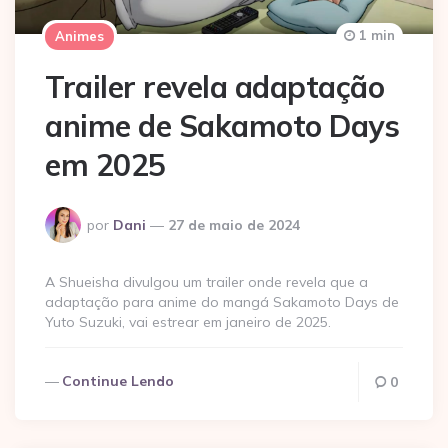
1 min
Animes
Trailer revela adaptação
anime de Sakamoto Days
em 2025
Postado
por
Dani
27 de maio de 2024
por
A Shueisha divulgou um trailer onde revela que a
adaptação para anime do mangá Sakamoto Days de
Yuto Suzuki, vai estrear em janeiro de 2025.
Continue Lendo
0