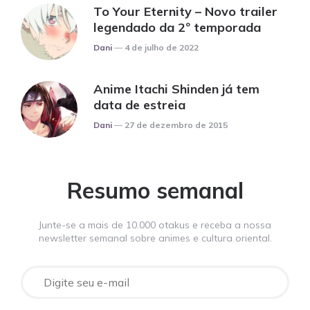
To Your Eternity – Novo trailer
legendado da 2º temporada
Posted
Dani
4 de julho de 2022
Anime Itachi Shinden já tem
data de estreia
Posted
Dani
27 de dezembro de 2015
Resumo semanal
Junte-se a mais de 10.000 otakus e receba a nossa
newsletter semanal sobre animes e cultura oriental.