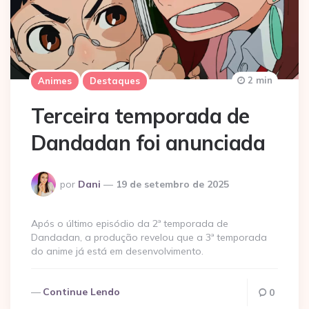
2 min
Animes
Destaques
Terceira temporada de
Dandadan foi anunciada
Postado
por
Dani
19 de setembro de 2025
por
Após o último episódio da 2ª temporada de
Dandadan, a produção revelou que a 3ª temporada
do anime já está em desenvolvimento.
Continue Lendo
0