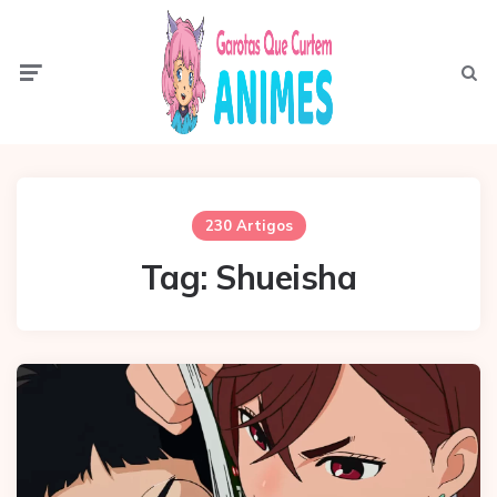
Menu
Pesqui
230 Artigos
Tag:
Shueisha