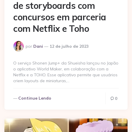
de storyboards com
concursos em parceria
com Netflix e Toho
Postado
por
Dani
12 de julho de 2023
por
O serviço Shonen Jump+ da Shueisha lançou no Japão
o aplicativo World Maker, em colaboração com a
Netflix e a TOHO. Esse aplicativo permite que usuários
criem layouts de miniaturas,…
Continue Lendo
0