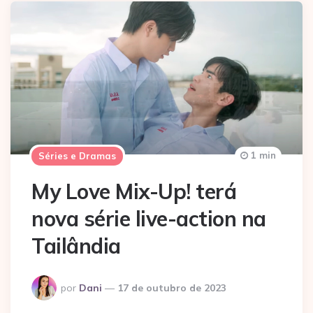
1 min
Séries e Dramas
My Love Mix-Up! terá
nova série live-action na
Tailândia
Postado
por
Dani
17 de outubro de 2023
por