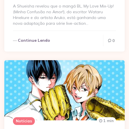
A Shueisha revelou que o mangá BL, My Love Mix-Up!
(Minha Confusão no Amor!), do escritor Wataru
Hinekure e do artista Aruko, está ganhando uma
nova adaptação para série live-action…
Continue Lendo
0
1 min
Notícias