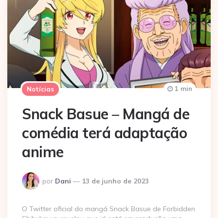
1 min
Notícias
Snack Basue – Mangá de
comédia terá adaptação
anime
Postado
por
Dani
13 de junho de 2023
por
O Twitter oficial do mangá Snack Basue de Forbidden