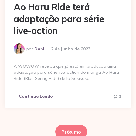
Ao Haru Ride terá
adaptação para série
live-action
Postado
por
Dani
2 de junho de 2023
por
A WOWOW revelou que já está em produção uma
adaptação para série live-action do mangá Ao Haru
Ride (Blue Spring Ride) de Io Sakisaka.
Continue Lendo
0
Paginação
de
Próximo